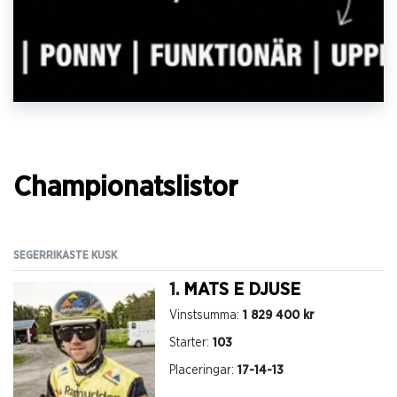
Championatslistor
SEGERRIKASTE KUSK
SE
1.
MATS E DJUSE
Vinstsumma:
1 829 400 kr
Starter:
103
Placeringar:
17-14-13