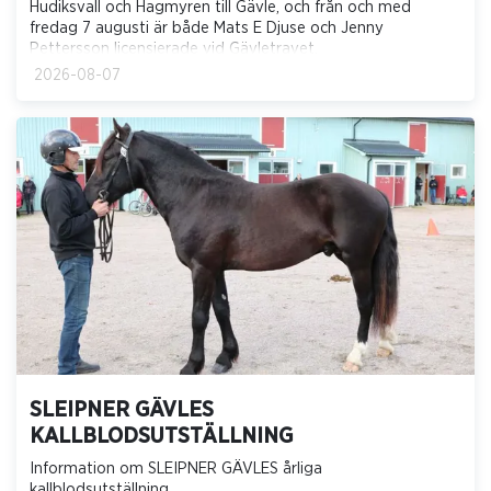
Hudiksvall och Hagmyren till Gävle, och från och med
fredag 7 augusti är både Mats E Djuse och Jenny
Pettersson licensierade vid Gävletravet.
2026-08-07
SLEIPNER GÄVLES
KALLBLODSUTSTÄLLNING
Information om SLEIPNER GÄVLES årliga
kallblodsutställning.