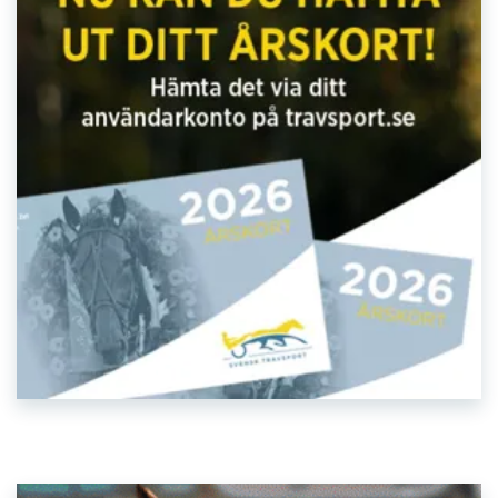
Gävletravet 260805 Lopp 4
Gävletravet 260805 Lopp 3
Gävletravet 260805 Lopp 2
Gävletravet 260805 Lopp 1
Gävletravet 260805 kval och
premie
Gävletravet 260805 montékval