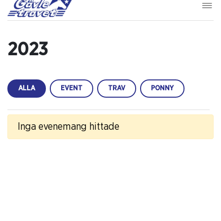
2023
ALLA
EVENT
TRAV
PONNY
Inga evenemang hittade