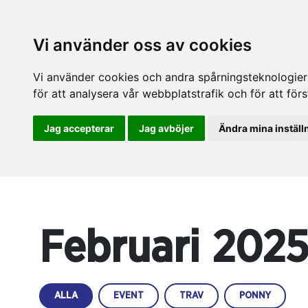
Vi använder oss av cookies
Vi använder cookies och andra spårningsteknologier f
för att analysera vår webbplatstrafik och för att fö
Jag accepterar
Jag avböjer
Ändra mina inställ
Februari 202
ALLA
EVENT
TRAV
PONNY