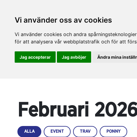
Vi använder oss av cookies
Vi använder cookies och andra spårningsteknologier f
för att analysera vår webbplatstrafik och för att fö
Jag accepterar
Jag avböjer
Ändra mina inställ
Februari 202
ALLA
EVENT
TRAV
PONNY