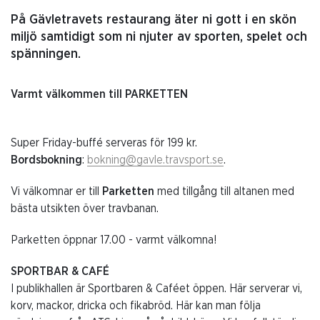
På Gävletravets restaurang äter ni gott i en skön
miljö samtidigt som ni njuter av sporten, spelet och
spänningen.
Varmt välkommen till PARKETTEN
Super Friday-buffé serveras för 199 kr.
Bordsbokning
:
bokning@gavle.travsport.se
.
Vi välkomnar er till
Parketten
med tillgång till altanen med
bästa utsikten över travbanan.
Parketten öppnar 17.00 - varmt välkomna!
SPORTBAR & CAFÉ
I publikhallen är Sportbaren & Caféet öppen. Här serverar vi,
korv, mackor, dricka och fikabröd. Här kan man följa