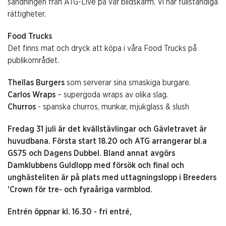
sändningen från ATG-Live på vår bildskärm. Vi har fullständiga
rättigheter.
Food Trucks
Det finns mat och dryck att köpa i våra Food Trucks på
publikområdet.
Thellas Burgers
som serverar sina smaskiga burgare.
Carlos Wraps
– supergoda wraps av olika slag.
Churros
- spanska churros, munkar, mjukglass & slush
Fredag 31 juli är det kvällstävlingar och Gävletravet är
huvudbana. Första start 18.20 och ATG arrangerar bl.a
GS75 och Dagens Dubbel. Bland annat avgörs
Damklubbens Guldlopp med försök och final och
unghästeliten är på plats med uttagningslopp i Breeders
'Crown för tre- och fyraåriga varmblod.
Entrén öppnar kl. 16.30 - fri entré,