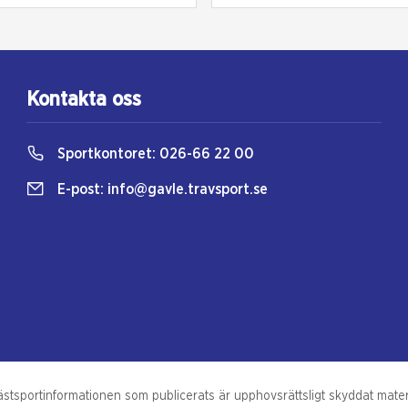
Kontakta oss
Sportkontoret:
026-66 22 00
E-post:
info@gavle.travsport.se
tsportinformationen som publicerats är upphovsrättsligt skyddat materia