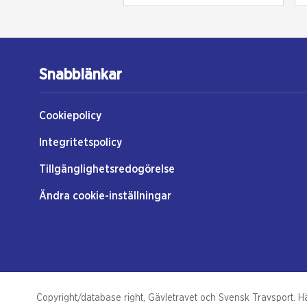
Snabblänkar
Cookiepolicy
Integritetspolicy
Tillgänglighetsredogörelse
Ändra cookie-inställningar
Copyright/database right, Gävletravet och Svensk Travsport. Häs