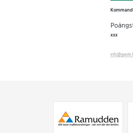
Kommand
Poängst
xxx
info@gavle.