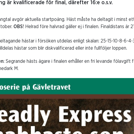
g är kvalificerade för final, därefter 16:e o.s.v.
ängtal avgör aktuella startpoäng. Häst måste ha deltagit i minst ett
ktober.
OBS!
Helrad före halvrad gäller ej i finalen. Finaldistans ä
deltagande hästar i försöken utdelas enligt skalan: 25-15-10-8-6-4-3
ldelas hästar som blir diskvalificerad eller inte fullföljer loppen.
en
: Segrande hästs ägare i finalen erhåller en fri levande fölavgi
hedark M.