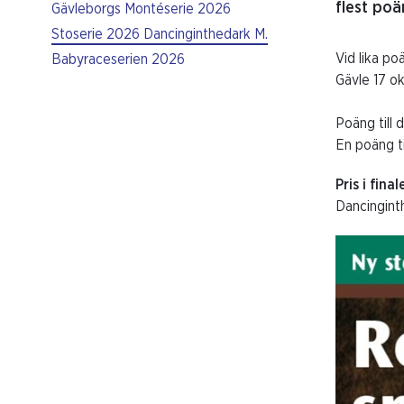
flest poän
Gävleborgs Montéserie 2026
Stoserie 2026 Dancinginthedark M.
Vid lika po
Babyraceserien 2026
Gävle 17 o
Poäng till 
En poäng til
Pris i final
Dancingint