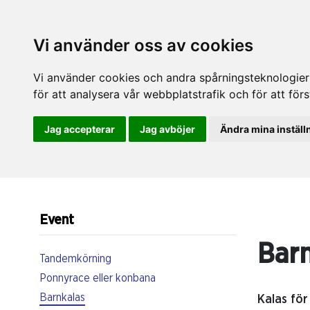
Vi använder oss av cookies
Vi använder cookies och andra spårningsteknologier f
för att analysera vår webbplatstrafik och för att fö
Jag accepterar
Jag avböjer
Ändra mina inställ
Event
Barn
Tandemkörning
Ponnyrace eller konbana
Barnkalas
Kalas för