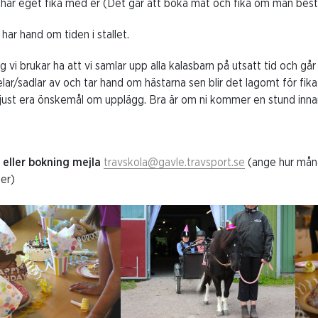
har eget fika med er (Det går att boka mat och fika om man bestäl
 har hand om tiden i stallet.
 vi brukar ha att vi samlar upp alla kalasbarn på utsatt tid och går 
selar/sadlar av och tar hand om hästarna sen blir det lagomt för fika 
 just era önskemål om upplägg. Bra är om ni kommer en stund innan
 eller bokning mejla
travskola@gavle.travsport.se
(ange hur mång
ier)