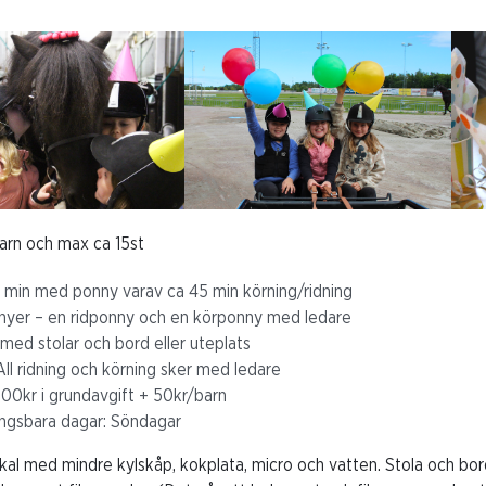
barn och max ca 15st
 min med ponny varav ca 45 min körning/ridning
nyer – en ridponny och en körponny med ledare
med stolar och bord eller uteplats
ll ridning och körning sker med ledare
1100kr i grundavgift + 50kr/barn
ngsbara dagar: Söndagar
okal med mindre kylskåp, kokplata, micro och vatten. Stola och bord 