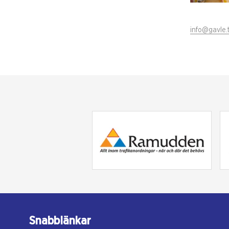
info@gavle.
Snabblänkar