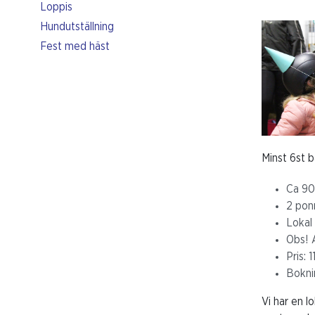
Loppis
Hundutställning
Fest med häst
Minst 6st 
Ca 90
2 pon
Lokal 
Obs! A
Pris: 
Bokni
Vi har en l