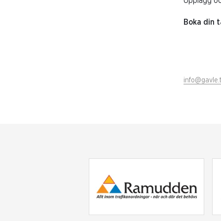
Upplägg och
Boka din t
info@gavle.