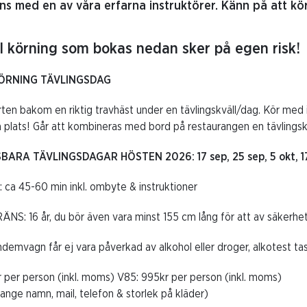
ns med en av våra erfarna instruktörer. Känn på att köra
l körning som bokas nedan sker på egen risk!
ÖRNING TÄVLINGSDAG
ten bakom en riktig travhäst under en tävlingskväll/dag. Kör med i 
 plats! Går att kombineras med bord på restaurangen en tävlingskv
ARA TÄVLINGSDAGAR HÖSTEN 2026: 17 sep, 25 sep, 5 okt, 17 ok
 ca 45-60 min inkl. ombyte & instruktioner
: 16 år, du bör även vara minst 155 cm lång för att av säkerhets
ndemvagn får ej vara påverkad av alkohol eller droger, alkotest ta
 per person (inkl. moms) V85: 995kr per person (inkl. moms)
ange namn, mail, telefon & storlek på kläder)