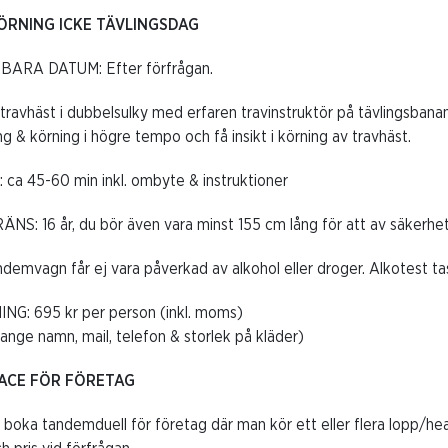
RNING ICKE TÄVLINGSDAG
ARA DATUM: Efter förfrågan.
 travhäst i dubbelsulky med erfaren travinstruktör på tävlingsban
 & körning i högre tempo och få insikt i körning av travhäst.
 ca 45-60 min inkl. ombyte & instruktioner
: 16 år, du bör även vara minst 155 cm lång för att av säkerhets
ndemvagn får ej vara påverkad av alkohol eller droger. Alkotest t
NG: 695 kr per person (inkl. moms)
ange namn, mail, telefon & storlek på kläder)
ACE FÖR FÖRETAG
 boka tandemduell för företag där man kör ett eller flera lopp/hea