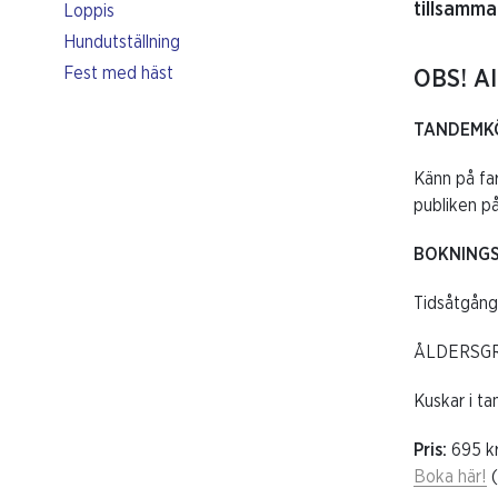
tillsamma
Loppis
Hundutställning
Fest med häst
OBS! Al
TANDEMK
Känn på far
publiken på
BOKNINGSB
Tidsåtgång:
ÅLDERSGRÄNS
Kuskar i ta
Pris:
695 kr
Boka här!
(