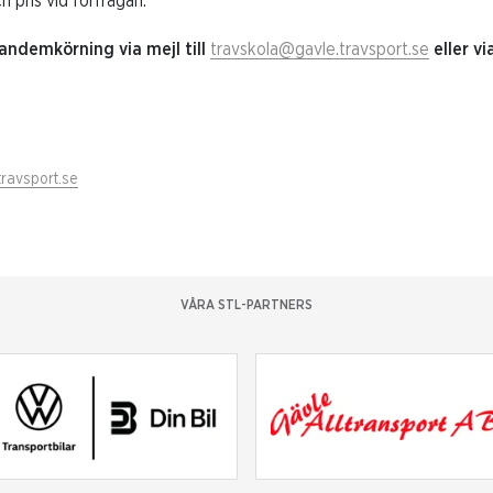
 pris vid förfrågan.
andemkörning via mejl till
travskola@gavle.travsport.se
eller vi
travsport.se
VÅRA STL-PARTNERS