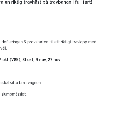
 en riktig travhäst på travbanan i full fart!
defileringen & provstarten till ett riktigt travlopp med
äll.
t (V85), 31 okt, 9 nov, 27 nov
skäl sitta bra i vagnen.
s slumpmässigt.