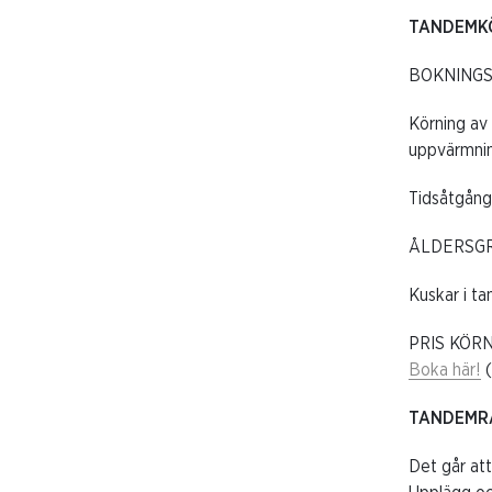
TANDEMKÖ
BOKNINGSB
Körning av
uppvärmning
Tidsåtgång:
ÅLDERSGRÄNS
Kuskar i ta
PRIS KÖRNI
Boka här!
(
TANDEMR
Det går att