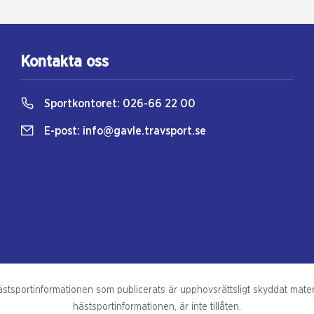
Kontakta oss
Sportkontoret:
026-66 22 00
E-post:
info@gavle.travsport.se
tsportinformationen som publicerats är upphovsrättsligt skyddat materia
hästsportinformationen, är inte tillåten.