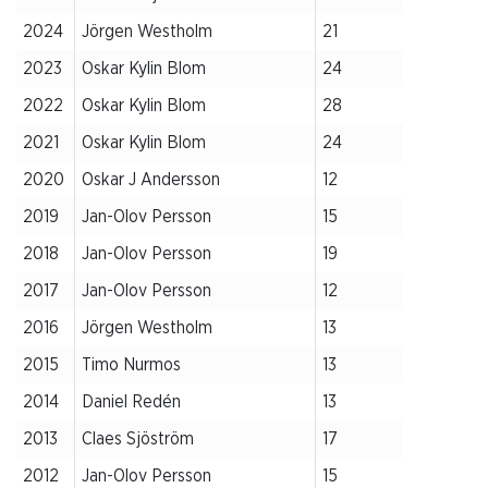
2024
Jörgen Westholm
21
2023
Oskar Kylin Blom
24
2022
Oskar Kylin Blom
28
2021
Oskar Kylin Blom
24
2020
Oskar J Andersson
12
2019
Jan-Olov Persson
15
2018
Jan-Olov Persson
19
2017
Jan-Olov Persson
12
2016
Jörgen Westholm
13
2015
Timo Nurmos
13
2014
Daniel Redén
13
2013
Claes Sjöström
17
2012
Jan-Olov Persson
15